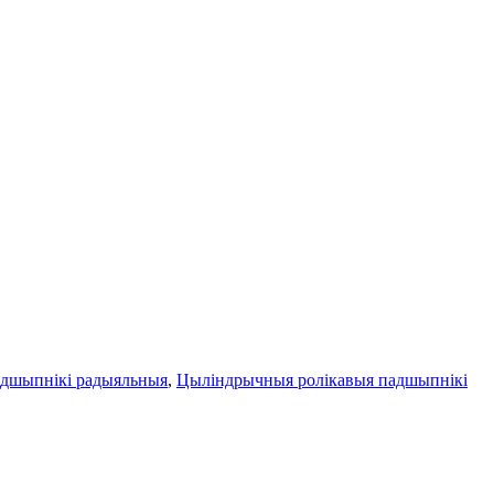
адшыпнікі радыяльныя
,
Цыліндрычныя ролікавыя падшыпнікі