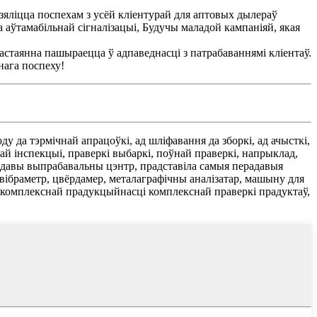
яліцца поспехам з усёй кліентурай для аптовых дылераў
а аўтамабільнай сігналізацыі, Будучы маладой кампаніяй, якая
стаянна пашыраецца ў адпаведнасці з патрабаваннямі кліентаў.
нага поспеху!
у да тэрмічнай апрацоўкі, ад шліфавання да зборкі, ад ачысткі,
ай інспекцыі, праверкі выбаркі, поўнай праверкі, напрыклад,
ерадавы выпрабавальны цэнтр, прадставіла самыя перадавыя
вібраметр, цвёрдамер, металаграфічны аналізатар, машыну для
, комплекснай прадукцыйнасці комплекснай праверкі прадуктаў,