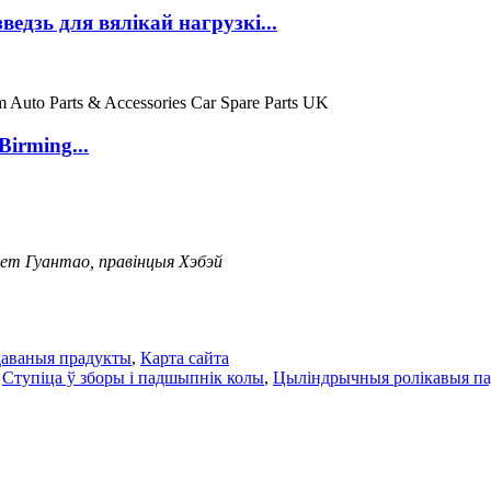
едзь для вялікай нагрузкі...
irming...
ет Гуантао, правінцыя Хэбэй
аваныя прадукты
,
Карта сайта
,
Ступіца ў зборы і падшыпнік колы
,
Цыліндрычныя ролікавыя п