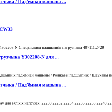
зчыка / Пад'ёмная машына ...
CCW33
рузчыка Y302208-N для ...
зчыка / Пад'ёмная машына ...