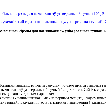
мабільнай сірэны для памяшканняў, універсальнай гучнай 120
мпанія вышэйшая, Імя перадусім», і будзем шчыра ствараць і дз
 памяшканняў, універсальнай гучнай 120 дБ, 6 тонаў 25 Вт. сірэн
мся быць вашым добрым партнёрам.
панія - найвышэйшая, Імя - на першым месцы", і будзем шчыра с
мент нашай прадукцыі і паслуг пастаянна пашыраецца ў адпаведна