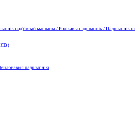
шыпнік пад'ёмнай машыны / Ролікавы падшыпнік / Падшыпнік ш
АЛЯВ）
Нейлонавыя падшыпнікі