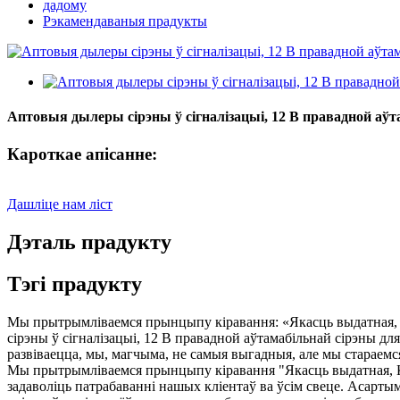
дадому
Рэкамендаваныя прадукты
Аптовыя дылеры сірэны ў сігналізацыі, 12 В правадной аўта
Кароткае апісанне:
Дашліце нам ліст
Дэталь прадукту
Тэгі прадукту
Мы прытрымліваемся прынцыпу кіравання: «Якасць выдатная, Ка
сірэны ў сігналізацыі, 12 В правадной аўтамабільнай сірэны для
развіваецца, мы, магчыма, не самыя выгадныя, але мы старае
Мы прытрымліваемся прынцыпу кіравання "Якасць выдатная, Кам
задаволіць патрабаванні нашых кліентаў ва ўсім свеце. Асарты