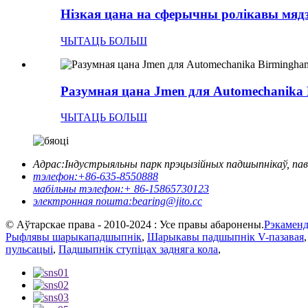
Нізкая цана на сферычны ролікавы мядзв
ЧЫТАЦЬ БОЛЬШ
Разумная цана Jmen для Automechanika B
ЧЫТАЦЬ БОЛЬШ
Адрас:
Індустрыяльны парк прэцызійных падшыпнікаў, пав
тэлефон:
+86-635-8550888
мабільны тэлефон:
+ 86-15865730123
электронная пошта:
bearing@jito.cc
© Аўтарскае права - 2010-2024 : Усе правы абаронены.
Рэкаменд
Рыфлявы шарыкападшыпнік
,
Шарыкавы падшыпнік V-пазавая
пульсацыі
,
Падшыпнік ступіцах задняга кола
,