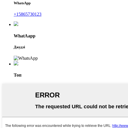
WhatsApp
+15865730123
WhatAapp
Джудзі
Топ