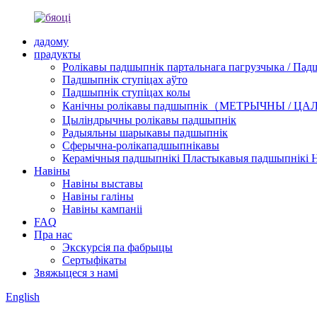
дадому
прадукты
Ролікавы падшыпнік партальнага пагрузчыка / Пад
Падшыпнік ступіцах аўто
Падшыпнік ступіцах колы
Канічны ролікавы падшыпнік（МЕТРЫЧНЫ / Ц
Цыліндрычны ролікавы падшыпнік
Радыяльны шарыкавы падшыпнік
Сферычна-ролікападшыпнікавы
Керамічныя падшыпнікі Пластыкавыя падшыпнікі 
Навіны
Навіны выставы
Навіны галіны
Навіны кампаніі
FAQ
Пра нас
Экскурсія па фабрыцы
Сертыфікаты
Звяжыцеся з намі
English