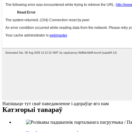
Напішыце тут сваё паведамленне і адпраўце яго нам
Катэгорыі тавараў