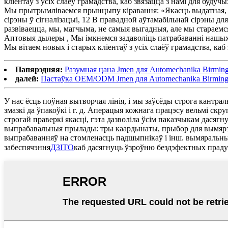
кліентаў з усіх слаёў грамадства, каб звязацца з намі для будуч
Мы прытрымліваемся прынцыпу кіравання: «Якасць выдатная, Ка
сірэны ў сігналізацыі, 12 В правадной аўтамабільнай сірэны для
развіваецца, мы, магчыма, не самыя выгадныя, але мы старае
Аптовыя дылеры , Мы імкнемся задаволіць патрабаванні нашых 
Мы вітаем новых і старых кліентаў з усіх слаёў грамадства, каб
Папярэдняя:
Разумная цана Jmen для Automechanika Birmingh
далей:
Пастаўка OEM/ODM Jmen для Automechanika Birmingham
У нас ёсць поўная вытворчая лінія, і мы заўсёды строга кантра
змазкі да ўпакоўкі і г. д. Аперацыя кожнага працэсу вельмі ск
строгай праверкі якасці, гэта дазволіла ўсім паказчыкам дася
выпрабавальныя прылады: тры каардынаты, прыбор для вымярэнн
выпрабаванняў на стомленасць падшыпнікаў і інш. вымяральныя 
забеспячэння
ДЗІТО
каб дасягнуць ўзроўню бездэфектных прад