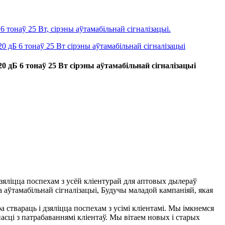
 дБ 6 тонаў 25 Вт сірэны аўтамабільнай сігналізацыі
яліцца поспехам з усёй кліентурай для аптовых дылераў
а аўтамабільнай сігналізацыі, Будучы маладой кампаніяй, якая
твараць і дзяліцца поспехам з усімі кліентамі. Мы імкнемся
сці з патрабаваннямі кліентаў. Мы вітаем новых і старых