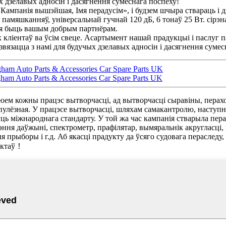
ых дзелавых адносін і дасягнення сумеснага поспеху!
мпанія вышэйшая, Імя перадусім», і будзем шчыра ствараць і дз
 памяшканняў, універсальнай гучнай 120 дБ, 6 тонаў 25 Вт. сірэн
мся быць вашым добрым партнёрам.
кліентаў ва ўсім свеце. Асартымент нашай прадукцыі і паслуг па
 звязацца з намі для будучых дзелавых адносін і дасягнення сумес
am Auto Parts & Accessories Car Spare Parts UK
 Auto Parts & Accessories Car Spare Parts UK
люем кожны працэс вытворчасці, ад вытворчасці сыравіны, пераход
рупулёзная. У працэсе вытворчасці, шляхам самакантролю, наступн
гнуць міжнароднага стандарту. У той жа час кампанія стварыла п
я даўжыні, спектрометр, прафілятар, вымяральнік акругласці, 
прыборы і г.д. Аб якасці прадукту да ўсяго судовага пераследу
уктаў！