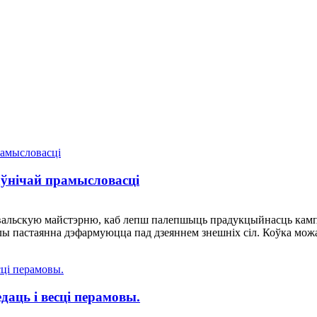
аўнічай прамысловасці
льскую майстэрню, каб лепш палепшыць прадукцыйнасць кампані
лы пастаянна дэфармуюцца пад дзеяннем знешніх сіл. Коўка можа 
даць і весці перамовы.