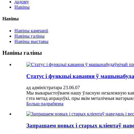
дадому
Навіны
Навіны
Навіны кампаніі
Навіны галіны
Навіны выставы
Навіны галіны
Статус і функцыі кавання ў машынабуд
ад адміністратара 23.06.07
Мы выкарыстоўваем нашу ўласную незалежную кава
гэта метад апрацоўкі, пры якім металічныя матэрыя
Больш падрабязна
Запрашаем новых і старых кліентаў наве