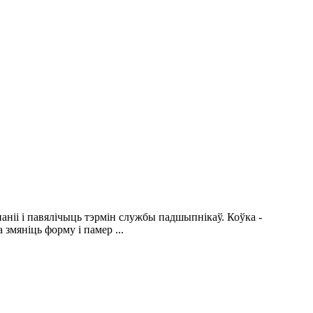
і і павялічыць тэрмін службы падшыпнікаў. Коўка -
змяніць форму і памер ...