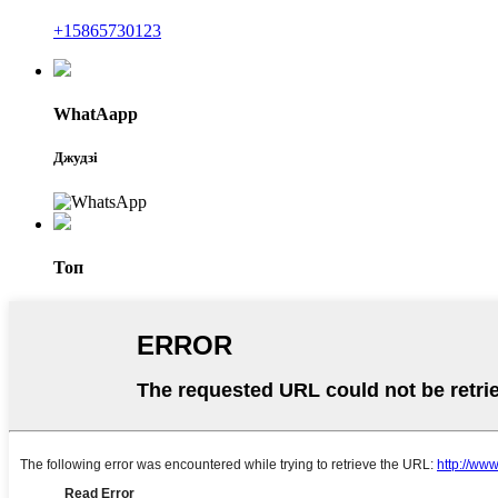
+15865730123
WhatAapp
Джудзі
Топ