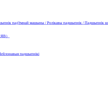
шыпнік пад'ёмнай машыны / Ролікавы падшыпнік / Падшыпнік ш
АЛЯВ）
Нейлонавыя падшыпнікі