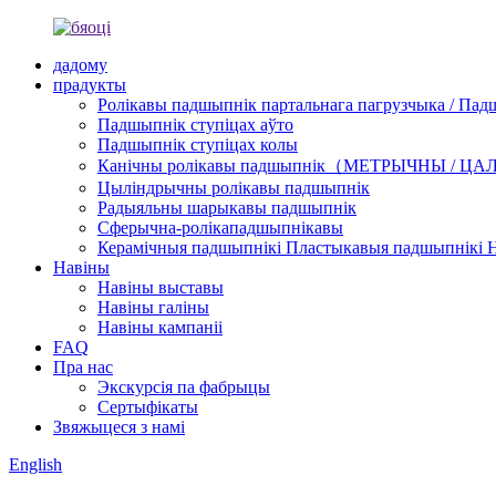
дадому
прадукты
Ролікавы падшыпнік партальнага пагрузчыка / Пад
Падшыпнік ступіцах аўто
Падшыпнік ступіцах колы
Канічны ролікавы падшыпнік（МЕТРЫЧНЫ / Ц
Цыліндрычны ролікавы падшыпнік
Радыяльны шарыкавы падшыпнік
Сферычна-ролікападшыпнікавы
Керамічныя падшыпнікі Пластыкавыя падшыпнікі 
Навіны
Навіны выставы
Навіны галіны
Навіны кампаніі
FAQ
Пра нас
Экскурсія па фабрыцы
Сертыфікаты
Звяжыцеся з намі
English