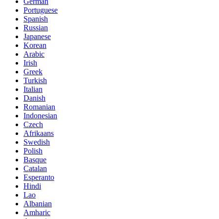
German
Portuguese
Spanish
Russian
Japanese
Korean
Arabic
Irish
Greek
Turkish
Italian
Danish
Romanian
Indonesian
Czech
Afrikaans
Swedish
Polish
Basque
Catalan
Esperanto
Hindi
Lao
Albanian
Amharic