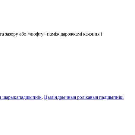
га зазору або «люфту» паміж дарожкамі качэння і
ы шарыкападшыпнік
,
Цыліндрычныя ролікавыя падшыпнікі