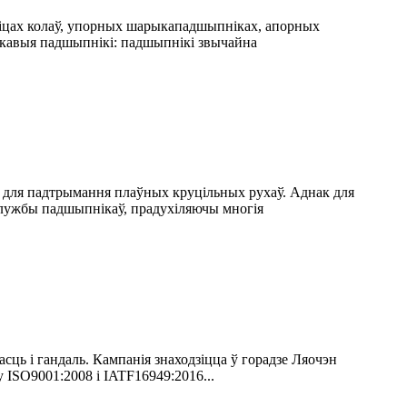
піцах колаў, упорных шарыкападшыпніках, апорных
лікавыя падшыпнікі: падшыпнікі звычайна
і для падтрымання плаўных круцільных рухаў. Аднак для
н службы падшыпнікаў, прадухіляючы многія
асць і гандаль. Кампанія знаходзіцца ў горадзе Ляочэн
 ISO9001:2008 і IATF16949:2016...