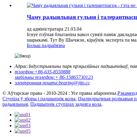
Чаму радыяльная гульня і талерантнасць 
ад адміністратара 21.03.04
Існуе пэўная блытаніна вакол сувязі паміж дакладн
шарыкамі. Тут Ву Шычжэн, кіраўнік эксперта па мал
Больш падрабязна
Адрас:
Індустрыяльны парк прэцызійных падшыпнікаў, пав
тэлефон:
+86-635-8550888
мабільны тэлефон:
+ 86-15865730123
электронная пошта:
bearing@jito.cc
© Аўтарскае права - 2010-2024 : Усе правы абаронены.
Рэкаменд
Ступіца ў зборы і падшыпнік колы
,
Цыліндрычныя ролікавыя п
радыяльныя
,
Падшыпнік ступіцах задняга кола
,