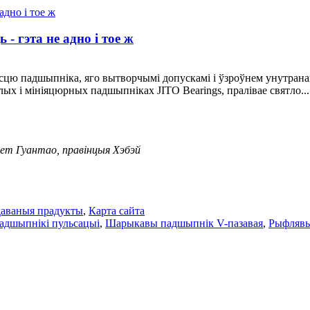
- гэта не адно і тое ж
асцю падшыпніка, яго вытворчымі допускамі і ўзроўнем унутрана
ых і мініяцюрных падшыпніках JITO Bearings, пралівае святло...
ет Гуантао, правінцыя Хэбэй
аваныя прадукты
,
Карта сайта
адшыпнікі пульсацыі
,
Шарыкавы падшыпнік V-пазавая
,
Рыфляв