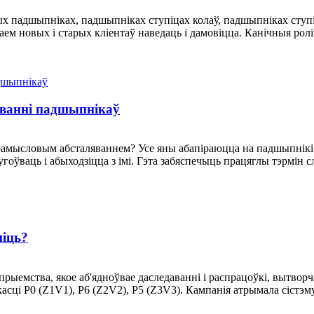
ых падшыпніках, падшыпніках ступіцах колаў, падшыпніках сту
аем новых і старых кліентаў наведаць і дамовіцца. Канічныя ро
ўванні падшыпнікаў
 прамысловым абсталяваннем? Усе яны абапіраюцца на падшыпнік
лугоўваць і абыходзіцца з імі. Гэта забяспечыць працяглы тэрмі
іць?
дпрыемства, якое аб'ядноўвае даследаванні і распрацоўкі, вытворч
ці P0 (Z1V1), P6 (Z2V2), P5 (Z3V3). Кампанія атрымала сістэму