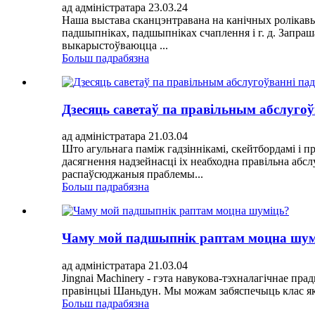
ад адміністратара 23.03.24
Наша выстава сканцэнтравана на канічных ролікав
падшыпніках, падшыпніках счаплення і г. д. Запраш
выкарыстоўваюцца ...
Больш падрабязна
Дзесяць саветаў па правільным абслуго
ад адміністратара 21.03.04
Што агульнага паміж гадзіннікамі, скейтбордамі і
дасягнення надзейнасці іх неабходна правільна абс
распаўсюджаныя праблемы...
Больш падрабязна
Чаму мой падшыпнік раптам моцна шум
ад адміністратара 21.03.04
Jingnai Machinery - гэта навукова-тэхналагічнае пра
правінцыі Шаньдун. Мы можам забяспечыць клас якас
Больш падрабязна