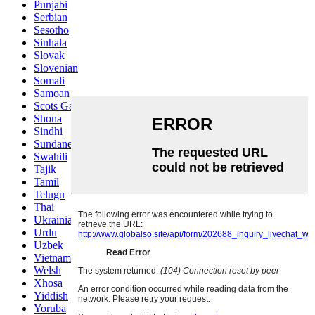
Punjabi
Serbian
Sesotho
Sinhala
Slovak
Slovenian
Somali
Samoan
Scots Gaelic
Shona
Sindhi
Sundanese
Swahili
Tajik
Tamil
Telugu
Thai
Ukrainian
Urdu
Uzbek
Vietnamese
Welsh
Xhosa
Yiddish
Yoruba