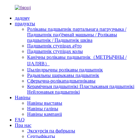
дадому
прадукты
Ролікавы падшыпнік партальнага пагрузчыка /
Падшыпнік пад'ёмнай машыны / Ролікавы
падшыпнік / Падшыпнік шківа
Падшыпнік ступіцах аўто
Падшыпнік ступіцах колы
Канічны ролікавы падшыпнік（МЕТРЫЧНЫ /
ЦАЛЯВ）
Цыліндрычны ролікавы падшыпнік
Радыяльны шарыкавы падшыпнік
Сферычна-ролікападшыпнікавы
Керамічныя падшыпнікі Пластыкавыя падшыпнікі
Нейлонавыя падшыпнікі
Навіны
Навіны выставы
Навіны галіны
Навіны кампаніі
FAQ
Пра нас
Экскурсія па фабрыцы
Сертыфікаты