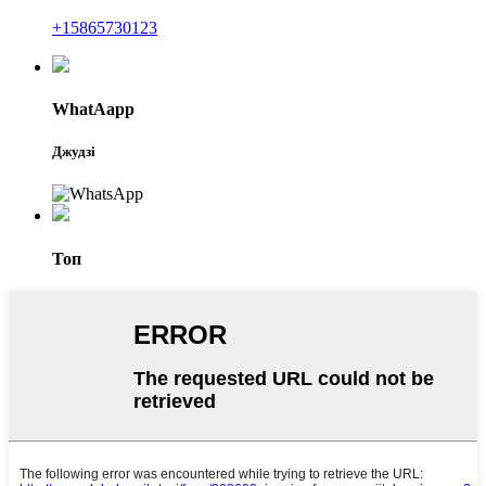
+15865730123
WhatAapp
Джудзі
Топ