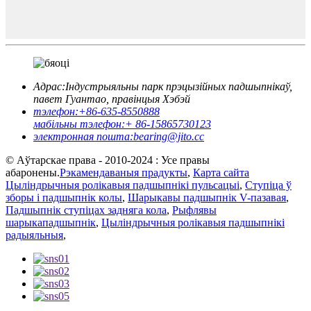
Адрас:
Індустрыяльны парк прэцызійных падшыпнікаў,
павет Гуантао, правінцыя Хэбэй
тэлефон:
+86-635-8550888
мабільны тэлефон:
+ 86-15865730123
электронная пошта:
bearing@jito.cc
© Аўтарскае права - 2010-2024 : Усе правы
абаронены.
Рэкамендаваныя прадукты
,
Карта сайта
Цыліндрычныя ролікавыя падшыпнікі пульсацыі
,
Ступіца ў
зборы і падшыпнік колы
,
Шарыкавы падшыпнік V-пазавая
,
Падшыпнік ступіцах задняга кола
,
Рыфлявы
шарыкападшыпнік
,
Цыліндрычныя ролікавыя падшыпнікі
радыяльныя
,