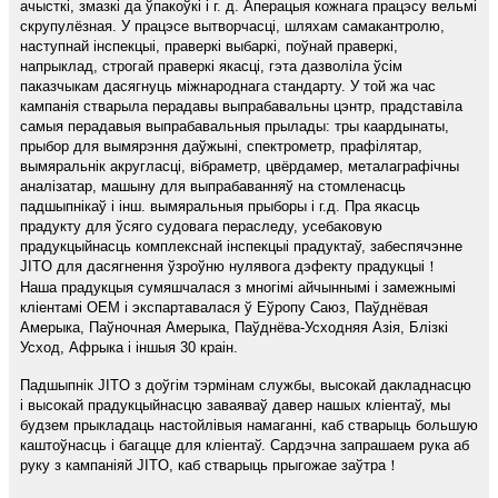
ачысткі, змазкі да ўпакоўкі і г. д. Аперацыя кожнага працэсу вельмі
скрупулёзная. У працэсе вытворчасці, шляхам самакантролю,
наступнай інспекцыі, праверкі выбаркі, поўнай праверкі,
напрыклад, строгай праверкі якасці, гэта дазволіла ўсім
паказчыкам дасягнуць міжнароднага стандарту. У той жа час
кампанія стварыла перадавы выпрабавальны цэнтр, прадставіла
самыя перадавыя выпрабавальныя прылады: тры каардынаты,
прыбор для вымярэння даўжыні, спектрометр, прафілятар,
вымяральнік акругласці, вібраметр, цвёрдамер, металаграфічны
аналізатар, машыну для выпрабаванняў на стомленасць
падшыпнікаў і інш. вымяральныя прыборы і г.д. Пра якасць
прадукту для ўсяго судовага пераследу, усебаковую
прадукцыйнасць комплекснай інспекцыі прадуктаў, забеспячэнне
JITO для дасягнення ўзроўню нулявога дэфекту прадукцыі！
Наша прадукцыя сумяшчалася з многімі айчыннымі і замежнымі
кліентамі OEM і экспартавалася ў Еўропу Саюз, Паўднёвая
Амерыка, Паўночная Амерыка, Паўднёва-Усходняя Азія, Блізкі
Усход, Афрыка і іншыя 30 краін.
Падшыпнік JITO з доўгім тэрмінам службы, высокай дакладнасцю
і высокай прадукцыйнасцю заваяваў давер нашых кліентаў, мы
будзем прыкладаць настойлівыя намаганні, каб стварыць большую
каштоўнасць і багацце для кліентаў. Сардэчна запрашаем рука аб
руку з кампаніяй JITO, каб стварыць прыгожае заўтра！