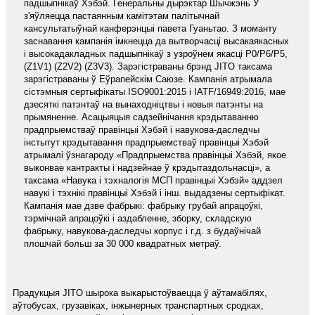
падшыпнікаў Хэбэй. Генеральны дырэктар Шычжэнь У
з'яўляецца пастаянным камітэтам палітычнай
кансультатыўнай канферэнцыі павета Гуаньтао. З моманту
заснавання кампанія імкнецца да вытворчасці высакаякасных
і высокадакладных падшыпнікаў з узроўнем якасці P0/P6/P5,
(Z1V1) (Z2V2) (Z3V3). Зарэгістраваны брэнд JITO таксама
зарэгістраваны ў Еўрапейскім Саюзе. Кампанія атрымала
сістэмныя сертыфікаты ISO9001:2015 і IATF/16949:2016, мае
дзесяткі патэнтаў на вынаходніцтвы і новыя патэнты на
прымяненне. Асацыяцыя садзейнічання крэдытаванню
прадпрыемстваў правінцыі Хэбэй і навукова-даследчы
інстытут крэдытавання прадпрыемстваў правінцыі Хэбэй
атрымалі ўзнагароду «Прадпрыемства правінцыі Хэбэй, якое
выконвае кантракты і надзейнае ў крэдытаздольнасці», а
таксама «Навука і тэхналогія МСП правінцыі Хэбэй» аддзел
навукі і тэхнікі правінцыі Хэбэй і інш. выдадзены сертыфікат.
Кампанія мае дзве фабрыкі: фабрыку грубай апрацоўкі,
тэрмічнай апрацоўкі і аздабленне, зборку, складскую
фабрыку, навукова-даследчы корпус і г.д. з будаўнічай
плошчай больш за 30 000 квадратных метраў.
Прадукцыя JITO шырока выкарыстоўваецца ў аўтамабілях,
аўтобусах, грузавіках, інжынерных транспартных сродках,