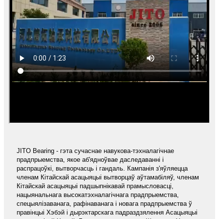
JITO Bearing - гэта сучаснае навукова-тэхналагічнае
прадпрыемства, якое аб'ядноўвае даследаванні і
распрацоўкі, вытворчасць і гандаль. Кампанія з'яўляецца
членам Кітайскай асацыяцыі вытворцаў аўтамабіляў, членам
Кітайскай асацыяцыі падшыпнікавай прамысловасці,
нацыянальнага высокатэхналагічнага прадпрыемства,
спецыялізаванага, рафінаванага і новага прадпрыемства ў
правінцыі Хэбэй і дырэктарскага падраздзялення Асацыяцыі