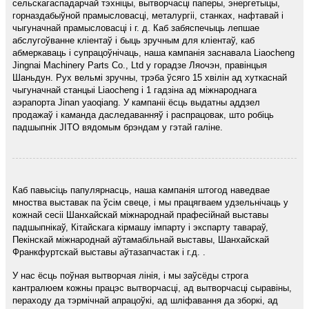
сельскагаспадарчай тэхніцы, вытворчасці паперы, энергетыцы,
горназдабыўной прамысловасці, металургіі, станках, нафтавай і
чыгуначнай прамысловасці і г. д. Каб забяспечыць лепшае
абслугоўванне кліентаў і быць зручным для кліентаў, каб
абмеркаваць і супрацоўнічаць, наша кампанія заснавала Liaocheng
Jingnai Machinery Parts Co., Ltd у горадзе Ляочэн, правінцыя
Шаньдун. Рух вельмі зручны, трэба ўсяго 15 хвілін ад хуткаснай
чыгуначнай станцыі Liaocheng і 1 гадзіна ад міжнароднага
аэрапорта Jinan yaoqiang. У кампаніі ёсць выдатны аддзел
продажаў і каманда даследаванняў і распрацовак, што робіць
падшыпнік JITO вядомым брэндам у гэтай галіне.
Каб павысіць папулярнасць, наша кампанія штогод наведвае
мноства выставак па ўсім свеце, і мы працягваем удзельнічаць у
кожнай сесіі Шанхайскай міжнароднай прафесійнай выставы
падшыпнікаў, Кітайскага кірмашу імпарту і экспарту тавараў,
Пекінскай міжнароднай аўтамабільнай выставы, Шанхайскай
Франкфуртскай выставы аўтазапчастак і г.д. .
У нас ёсць поўная вытворчая лінія, і мы заўсёды строга
кантралюем кожны працэс вытворчасці, ад вытворчасці сыравіны,
пераходу да тэрмічнай апрацоўкі, ад шліфавання да зборкі, ад